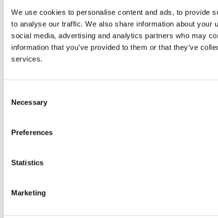
We use cookies to personalise content and ads, to provide s
* Preturile nu contin TVA
to analyse our traffic. We also share information about your u
casete luminoase bannere gravura gravura laser
social media, advertising and analytics partners who may com
gravura mecanica placute gravate placute usa placute
information that you’ve provided to them or that they’ve colle
firme luminoase litere iluminate productie publicitara
services.
print digital trofee cupe medalii premii cadouri
personalizate decorari auto reclame reclame
luminoase autocolante ecusoane insigne productie
Consent
publicitara productie publicitara publicitate reclame
Necessary
Selection
reclame luminoase placi de firma casete luminoase
decorari auto decorari auto decorari vitrine
Preferences
Unde ne gasiti ...
Statistics
Marketing