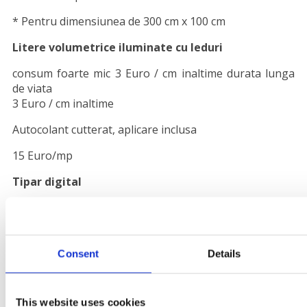
* Pentru dimensiunea de 300 cm x 100 cm
Litere volumetrice iluminate cu leduri
consum foarte mic 3 Euro / cm inaltime durata lunga
de viata
3 Euro / cm inaltime
Autocolant cutterat, aplicare inclusa
15 Euro/mp
Tipar digital
pagina A4 / 1,50 Lei
pagina A3 / 3 Lei
Carti de vizita 0,3 Lei / bucata
design inclus (minim 60 bucati)
Consent
Details
Personalizare textile prin termotransfer
This website uses cookies
0,030 Lei / cm patrat ( minim 5 lei pe apasare )